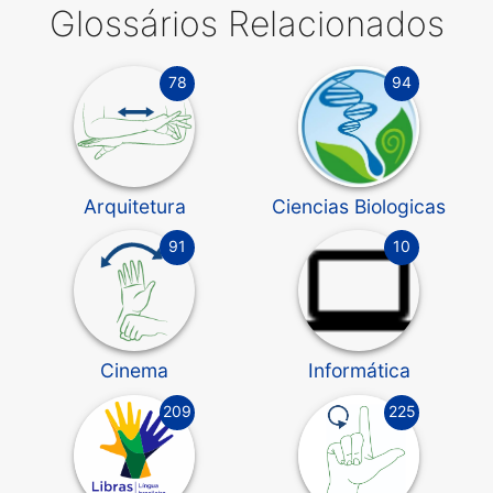
Glossários Relacionados
78
94
Arquitetura
Ciencias Biologicas
91
10
Cinema
Informática
209
225